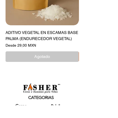
ADITIVO VEGETAL EN ESCAMAS BASE
ESTEARINA DE PAL
PALMA (ENDURECEDOR VEGETAL)
Precio de oferta
Desde
Precio de oferta
Desde
29,00 MXN
Agotado
CATEGORIAS
Ceras
Pabilos
Colorantes
Fragancias
Accesorios
Micas