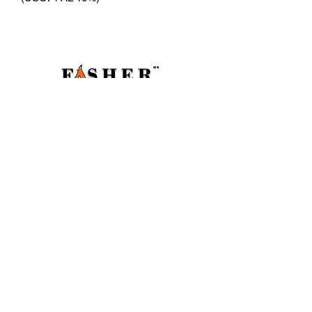
CATEGORIAS
Ceras
Pabilos
Colorantes
Fragancias
Accesorios
Micas
Frascos
Room Sprays
Aditivos
DUDAS Y PREGUNTAS
¿Quienes somos?
¿Quieres ser distribuidor?
¿Como contactarnos?
©2024 por Fasher.
fasher.oficial@gmail.com
REDES SOCIALES