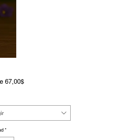
Precio de oferta
de
67,00$
ir
ad
*