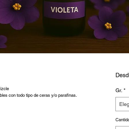
Des
izcle
Gr.
*
les con todo tipo de ceras y/o parafinas.
Eleg
Cantid