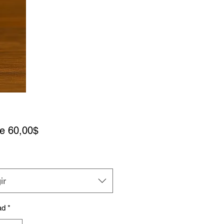
Precio de oferta
de
60,00$
ir
ad
*