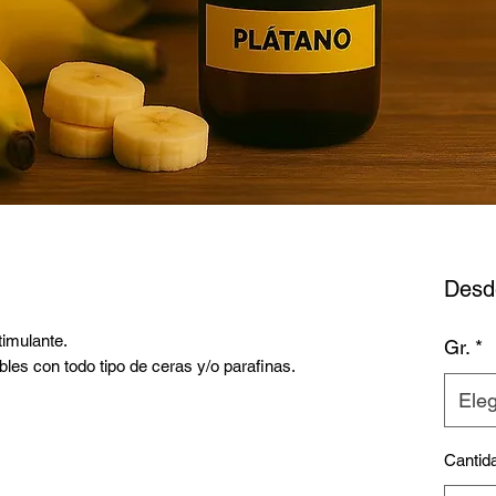
Des
timulante.
Gr.
*
les con todo tipo de ceras y/o parafinas.
Eleg
Cantid