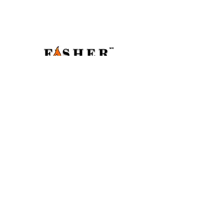
CATEGORIAS
Ceras
Pabilos
Colorantes
Fragancias
Accesorios
Micas
Frascos
Room Sprays
Aditivos
DUDAS Y PREGUNTAS
¿Quienes somos?
¿Quieres ser distribuidor?
¿Como contactarnos?
©2024 por Fasher.
fasher.oficial@gmail.com
REDES SOCIALES