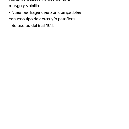
musgo y vainilla.
- Nuestras fragancias son compatibles
con todo tipo de ceras y/o parafinas.
- Su uso es del 5 al 10%
CATEGORIAS
Ceras
Pabilos
Colorantes
Fragancias
Accesorios
Micas
Frascos
Room Sprays
Aditivos
DUDAS Y PREGUNTAS
¿Quienes somos?
¿Quieres ser distribuidor?
¿Como contactarnos?