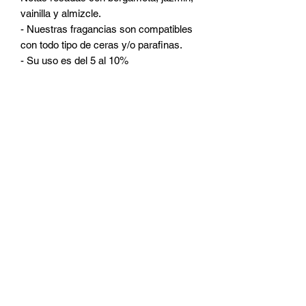
vainilla y almizcle.
- Nuestras fragancias son compatibles
con todo tipo de ceras y/o parafinas.
- Su uso es del 5 al 10%
CATEGORIAS
Ceras
Pabilos
Colorantes
Fragancias
Accesorios
Micas
Frascos
Room Sprays
Aditivos
DUDAS Y PREGUNTAS
¿Quienes somos?
¿Quieres ser distribuidor?
¿Como contactarnos?