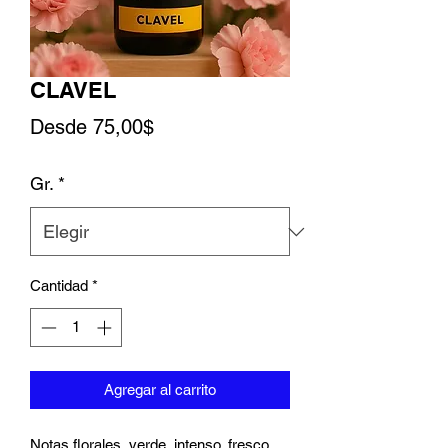
CLAVEL
Precio de oferta
Desde
75,00$
Gr.
*
Cantidad
*
Agregar al carrito
Notas florales, verde, intenso, fresco,