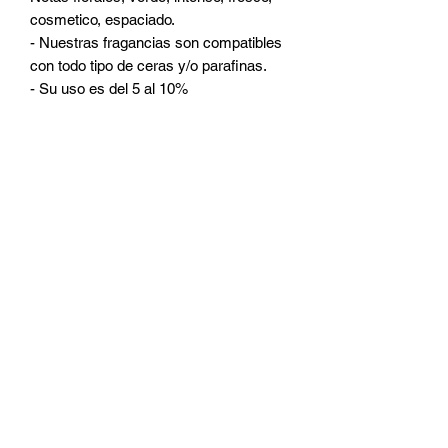
cosmetico, espaciado.
- Nuestras fragancias son compatibles
con todo tipo de ceras y/o parafinas.
- Su uso es del 5 al 10%
CATEGORIAS
Ceras
Pabilos
Colorantes
Fragancias
Accesorios
Micas
Frascos
Room Sprays
Aditivos
DUDAS Y PREGUNTAS
¿Quienes somos?
¿Quieres ser distribuidor?
¿Como contactarnos?