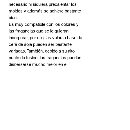
necesario ni siquiera precalentar los
moldes y además se adhiere bastante
bien.
Es muy compatible con los colores y
las fragancias que se le quieran
incorporar, por ello, las velas a base de
cera de soja pueden ser bastante
variadas. También, debido a su alto
punto de fusión, las fragancias pueden
dispersarse mucho mejor en el
ambiente. El aroma es mucho más
duradero que con velas fabricadas con
otros tipos de cera. La elaboración de
este tipo de velas es un proceso muy
simple.