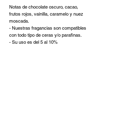
Notas de chocolate oscuro, cacao,
frutos rojos, vainilla, caramelo y nuez
moscada.
- Nuestras fragancias son compatibles
con todo tipo de ceras y/o parafinas.
- Su uso es del 5 al 10%
CATEGORIAS
Ceras
Pabilos
Colorantes
Fragancias
Accesorios
Micas
Frascos
Room Sprays
Aditivos
DUDAS Y PREGUNTAS