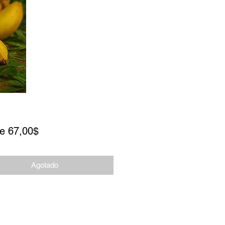
Precio de oferta
de
67,00$
Agotado