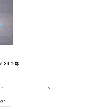
Precio de oferta
de
24,10$
ir
ad
*