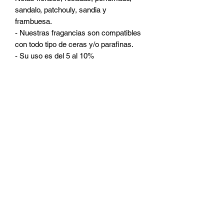
sandalo, patchouly, sandia y
frambuesa.
- Nuestras fragancias son compatibles
con todo tipo de ceras y/o parafinas.
- Su uso es del 5 al 10%
CATEGORIAS
Ceras
Pabilos
Colorantes
Fragancias
Accesorios
Micas
Frascos
Room Sprays
Aditivos
DUDAS Y PREGUNTAS
¿Quienes somos?