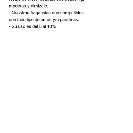
maderas y almizcle.
- Nuestras fragancias son compatibles
con todo tipo de ceras y/o parafinas.
- Su uso es del 5 al 10%
CATEGORIAS
Ceras
Pabilos
Colorantes
Fragancias
Accesorios
Micas
Frascos
Room Sprays
Aditivos
DUDAS Y PREGUNTAS
¿Quienes somos?
¿Quieres ser distribuidor?
¿Como contactarnos?